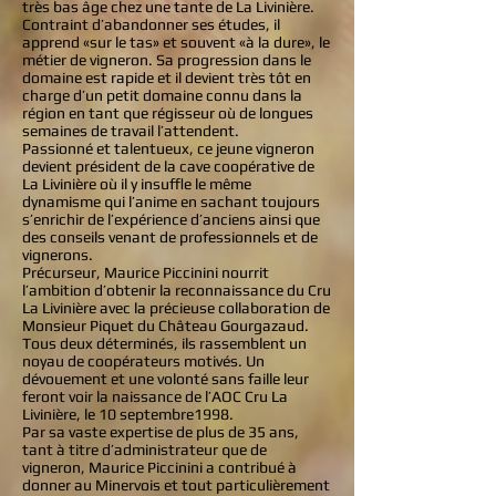
très bas âge chez une tante de La Livinière.
Contraint d’abandonner ses études, il
apprend «sur le tas» et souvent «à la dure», le
métier de vigneron. Sa progression dans le
domaine est rapide et il devient très tôt en
charge d’un petit domaine connu dans la
région en tant que régisseur où de longues
semaines de travail l’attendent.
Passionné et talentueux, ce jeune vigneron
devient président de la cave coopérative de
La Livinière où il y insuffle le même
dynamisme qui l’anime en sachant toujours
s’enrichir de l’expérience d’anciens ainsi que
des conseils venant de professionnels et de
vignerons.
Précurseur, Maurice Piccinini nourrit
l’ambition d’obtenir la reconnaissance du Cru
La Livinière avec la précieuse collaboration de
Monsieur Piquet du Château Gourgazaud.
Tous deux déterminés, ils rassemblent un
noyau de coopérateurs motivés. Un
dévouement et une volonté sans faille leur
feront voir la naissance de l’AOC Cru La
Livinière, le 10 septembre1998.
Par sa vaste expertise de plus de 35 ans,
tant à titre d’administrateur que de
vigneron, Maurice Piccinini a contribué à
donner au Minervois et tout particulièrement