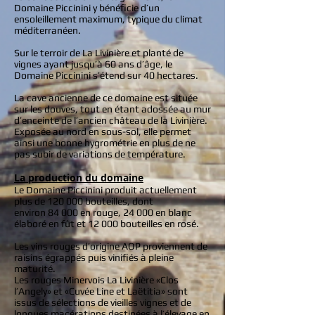
Domaine Piccinini y bénéficie d’un
ensoleillement maximum, typique du climat
méditerranéen.
Sur le terroir de La Livinière et planté de
vignes ayant jusqu’à 60 ans d’âge, le
Domaine Piccinini s’étend sur 40 hectares.
La cave ancienne de ce domaine est située
sur les douves, tout en étant adossée au mur
d’enceinte de l’ancien château de la Livinière.
Exposée au nord en sous-sol, elle permet
ainsi une bonne hygrométrie en plus de ne
pas subir de variations de température.
La production du domaine
Le Domaine Piccinini produit actuellement
plus de 120 000 bouteilles, dont
environ 84 000 en rouge, 24 000 en blanc
élaboré en fût et 12 000 bouteilles en rosé.
Les vins rouges d’origine AOP proviennent de
raisins égrappés puis vinifiés à pleine
maturité.
Les rouges Minervois La Livinière «Clos
l’Angely» et «Cuvée Line et Laëtitia» sont
issus de sélections de vieilles vignes et de
longues macérations destinées à l’élevage en