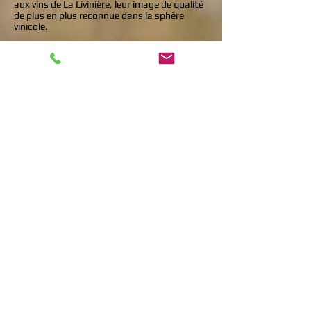
aux vins de La Livinière, leur image de qualité
de plus en plus reconnue dans la sphère
vinicole.
Jean-Christophe Piccinini
Natif de La Livinière, il suit très jeune son père
dans toutes les activités reliées à la vigne. En
compagnie de celui-ci, Jean-Christophe
bénéficie ainsi d’un environnement favorable
à l’assimilation de tout ce qui concerne la
culture vinicole et ce, tant sur le volet
théorique que pratique du métier de
vigneron.
Jean-Christophe n’a que 21 ans lorsqu’il
décide faire le saut à temps plein dans la
profession de vigneron. Il posera cependant
une seule condition, soit de posséder une
cave personnelle avec son père Maurice.
Père et fils, un parfait amalgame pour la
fabrication du vin
La chance leur souriant, Maurice et Jean-
Christophe trouvent très rapidement une
cave dans le village de la Livinière.
C’est avec passion que le tandem Piccinini
s’affaire à la planification, l’aménagement
ainsi que l’acquisition de matériel vinicole